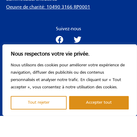
Oeuvre de charité: 10490 3166 RP0001
Suivez-nous
F
T
a
w
c
i
Nous respectons votre vie privée.
e
t
Menu
b
t
Nous utilisons des cookies pour améliorer votre expérience de
o
e
navigation, diffuser des publicités ou des contenus
o
r
personnalisés et analyser notre trafic. En cliquant sur « Tout
Copyright © 2026 Société Alzheimer des Laurentides |
k
accepter », vous consentez à notre utilisation des cookies.
Propulsé par Riopel Consultant Inc.
Tout rejeter
Accepter tout
TOUS DROITS RÉSERVÉS