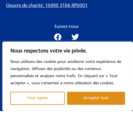
Oeuvre de charité: 10490 3166 RP0001
Suivez-nous
F
T
a
w
c
i
Nous respectons votre vie privée.
e
t
Menu
b
t
Nous utilisons des cookies pour améliorer votre expérience de
o
e
navigation, diffuser des publicités ou des contenus
o
r
personnalisés et analyser notre trafic. En cliquant sur « Tout
Copyright © 2026 Société Alzheimer des Laurentides |
k
accepter », vous consentez à notre utilisation des cookies.
Propulsé par Riopel Consultant Inc.
Tout rejeter
Accepter tout
TOUS DROITS RÉSERVÉS